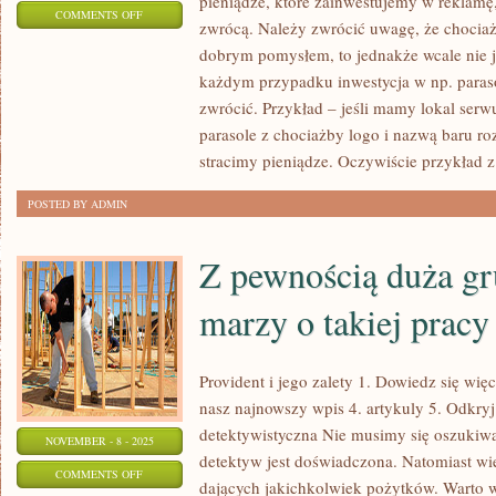
pieniądze, które zainwestujemy w reklamę
ON
COMMENTS OFF
zwrócą. Należy zwrócić uwagę, że chociaż
W
dobrym pomysłem, to jednakże wcale nie j
JAKI
każdym przypadku inwestycja w np. para
SPOSÓB
zwrócić. Przykład – jeśli mamy lokal serw
TAK
parasole z chociażby logo i nazwą baru ro
NAPRAWDĘ
stracimy pieniądze. Oczywiście przykład z
WARTO
POSTED BY ADMIN
PROMOWAĆ
SWOJĄ
Z pewnością duża gr
FIRMĘ?
marzy o takiej pracy
Provident i jego zalety 1. Dowiedz się więce
nasz najnowszy wpis 4. artykuly 5. Odkryj
detektywistyczna Nie musimy się oszukiw
NOVEMBER - 8 - 2025
detektyw jest doświadczona. Natomiast wiel
ON
COMMENTS OFF
dających jakichkolwiek pożytków. Warto w 