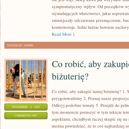
ODDZIAŁYWANIE
symptomatyczny wpływ. Od początków wyk
stymulujących właściwości, jakie usprawni
NA
zmniejszały odczuwane przemęczenie, bud
TO,
kontrowersje. Jedni ludzie bowiem zachwyc
W
Read More ]
JAKICH
WARUNKACH
POSTED BY ADMIN
MIESZKAMY
Co robić, aby zakupi
biżuterię?
Co robić, aby zakupić taniej biżuterię? 1.
przygotowaliśmy 2. Poznaj nasze propozycj
Odkryj podobne tematy 5. Przejdź do pełn
NOVEMBER - 8 - 2025
tym momencie poruszyć w tym tekście tem
ON
COMMENTS OFF
aspektami, chciałbym raczej skupić się na 
CO
można powiedzieć, że to coś najbardziej is