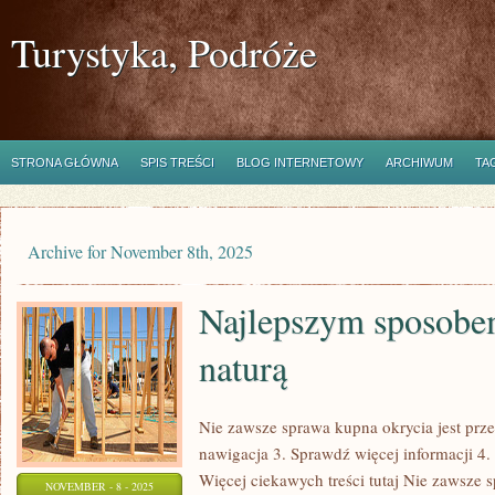
Turystyka, Podróże
STRONA GŁÓWNA
SPIS TREŚCI
BLOG INTERNETOWY
ARCHIWUM
TA
Archive for November 8th, 2025
Najlepszym sposobem
naturą
Nie zawsze sprawa kupna okrycia jest prze
nawigacja 3. Sprawdź więcej informacji 4. 
Więcej ciekawych treści tutaj Nie zawsze 
NOVEMBER - 8 - 2025