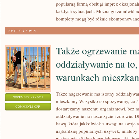
popularną formą obsługi imprez okazjonal
każdych sytuacjach. Można go zamówić na 
komplety mogą być różnie skomponowane
POSTED BY ADMIN
Także ogrzewanie m
oddziaływanie na to,
warunkach mieszka
Także nagrzewanie ma istotny oddziaływan
NOVEMBER - 8 - 2025
mieszkamy Wszystko co spożywamy, co św
ON
COMMENTS OFF
dostarczamy naszemu organizmowi, bez n
TAKŻE
oddziaływanie na nasze życie i zdrowie. D
OGRZEWANIE
kawą, która jakkolwiek z uwagi na swoje a
MA
najbardziej popularnych używek, miałoby b
ZNACZĄCY
nie jest więc Sklep kawa jak wszystkie in