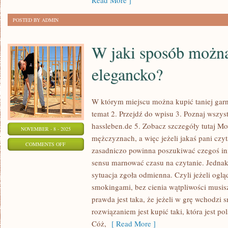
Read More ]
WSPANIAŁYM
POSTED BY ADMIN
MIEJSCEM?
W jaki sposób możn
elegancko?
W którym miejscu można kupić taniej garni
temat 2. Przejdź do wpisu 3. Poznaj wszystk
hassleben.de 5. Zobacz szczegóły tutaj 
NOVEMBER - 8 - 2025
mężczyznach, a więc jeżeli jakaś pani czyta
ON
COMMENTS OFF
zasadniczo powinna poszukiwać czegoś in
W
sensu marnować czasu na czytanie. Jedna
JAKI
sytuacja zgoła odmienna. Czyli jeżeli oglą
SPOSÓB
smokingami, bez cienia wątpliwości musisz
MOŻNA
prawda jest taka, że jeżeli w grę wchodzi
WYGLĄDAĆ
rozwiązaniem jest kupić taki, która jest po
ELEGANCKO?
Cóż,
[ Read More ]