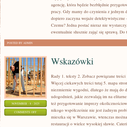
Z
agencję, która będzie bezbłędnie przygot
PEWNOŚCIĄ
pracy. Gdy mamy do czynienia z jednym de
DUŻA
dopiero zaczyna wojaże detektywistyczne
GRUPA
Czemu? Jedna postać nieraz nie wystarczy
Z
ewentualnie słusznie zająć się sprawą. Do 
NAS
POSTED BY ADMIN
MARZY
O
Wskazówki
TAKIEJ
PRACY
Rady 1. teksty 2. Zobacz powiązane treści 
Więcej ciekawych treści tutaj 5. mapa str
niezmiernie wygodni, dlatego że mają do 
udogodnień, jakie zezwalają im na elitarn
też przygotowanie imprezy okolicznościo
NOVEMBER - 8 - 2025
nikogo współcześnie nie jest żadnym prob
ON
COMMENTS OFF
mieszka się w Warszawie, wtenczas można
WSKAZÓWKI
restauracji o wielce wysokiej sławie. Cater