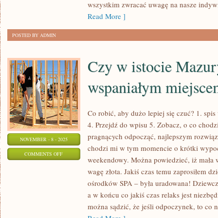
wszystkim zwracać uwagę na nasze indyw
Read More ]
POSTED BY ADMIN
Czy w istocie Mazur
wspaniałym miejsce
Co robić, aby dużo lepiej się czuć? 1. spis 
4. Przejdź do wpisu 5. Zobacz, o co chodz
pragnących odpocząć, najlepszym rozwiąz
NOVEMBER - 8 - 2025
chodzi mi w tym momencie o krótki wypoc
ON
COMMENTS OFF
weekendowy. Można powiedzieć, iż mała w
CZY
wagę złota. Jakiś czas temu zaprosiłem d
W
ośrodków SPA – była uradowana! Dziewczy
ISTOCIE
a w końcu co jakiś czas relaks jest niezbę
MAZURY
można sądzić, że jeśli odpoczynek, to co n
SĄ