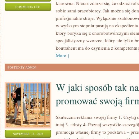
klarowna. Nieraz zdarza się, że odzież r
ON
COMMENTS OFF
sobie sami pracobiorcy. Jak można się dom
NAJLEPSZYM
profesjonalne stroje. Wyłącznie szablonowe
SPOSOBEM
w wyższym stopniu pasują na ekspedienta 
NA
który boryka się z chorobotwórczymi elem
BLISKOŚĆ
specjalistyczny wzorzec, który nie tylko b
Z
kontrahent ma do czynienia z kompetentną 
NATURĄ
More ]
POSTED BY ADMIN
W jaki sposób tak n
promować swoją fir
Skuteczna reklama swojej firmy 1. Czytaj d
tutaj 3. teksty 4. Poznaj wszystkie szczegó
promocja własnej firmy to podstawa – przeci
NOVEMBER - 8 - 2025