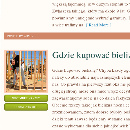
ROBIĆ,
większą tajemnicą, iż w dużym stopniu to 
ABY
Zwłaszcza takiego, który ma około 9 lat. Ge
ZAKUPIĆ
powinniśmy umiejętnie wybrać garnitury. D
DUŻO
a więc trafimy na
[ Read More ]
TANIEJ
POSTED BY ADMIN
BIŻUTERIĘ?
Gdzie kupować bieli
Gdzie kupować bieliznę? Chyba każdy zgodz
należy do absolutnie najważniejszych el
nas. Co prawda na pierwszy rzut oka nie je
drugiej strony może ona mieć wręcz decyd
zagwarantujemy sobie na co dzień faktycz
NOVEMBER - 8 - 2025
Obecnie rzeczy takie jak bielizna nocna c
ON
COMMENTS OFF
zróżnicowaniem, zatem dobrze byłoby poś
GDZIE
dzięki temu zawsze będziemy w stanie zna
KUPOWAĆ
czasie wybierania dla siebie jakiejkolwie
BIELIZNĘ?