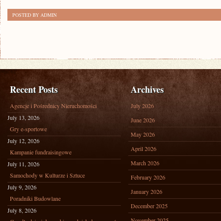
POSTED BY ADMIN
Recent Posts
Archives
Agencje i Pośrednicy Nieruchomości
July 2026
July 13, 2026
June 2026
Gry e-sportowe
May 2026
July 12, 2026
April 2026
Kampanie fundraisingowe
March 2026
July 11, 2026
Samochody w Kulturze i Sztuce
February 2026
July 9, 2026
January 2026
Poradniki Budowlane
December 2025
July 8, 2026
November 2025