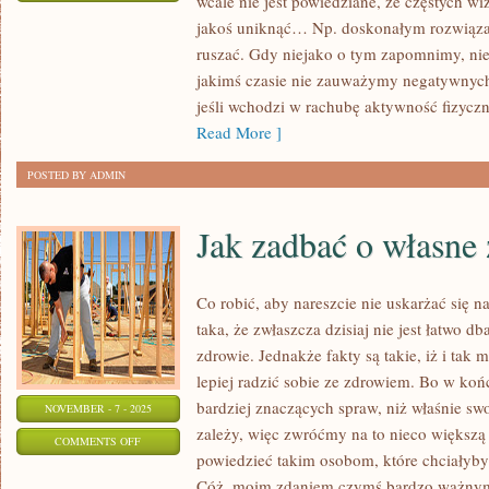
wcale nie jest powiedziane, że częstych w
CO
jakoś uniknąć… Np. doskonałym rozwiązani
ROBIĆ,
ruszać. Gdy niejako o tym zapomnimy, ni
ABY
jakimś czasie nie zauważymy negatywnych 
BYĆ
jeśli wchodzi w rachubę aktywność fizycz
WRESZCIE
Read More ]
ZAŻEGNAĆ
POSTED BY ADMIN
PROBLEMY
Z
Jak zadbać o własne
BEZSENNOŚCIĄ?
Co robić, aby nareszcie nie uskarżać się n
taka, że zwłaszcza dzisiaj nie jest łatwo 
zdrowie. Jednakże fakty są takie, iż i tak 
lepiej radzić sobie ze zdrowiem. Bo w koń
bardziej znaczących spraw, niż właśnie sw
NOVEMBER - 7 - 2025
zależy, więc zwróćmy na to nieco większ
ON
COMMENTS OFF
powiedzieć takim osobom, które chciałyby
JAK
Cóż, moim zdaniem czymś bardzo ważnym 