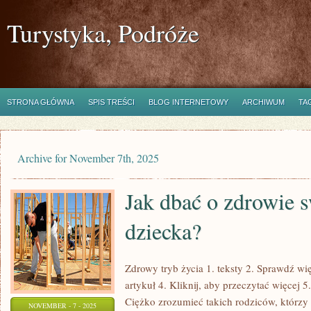
Turystyka, Podróże
STRONA GŁÓWNA
SPIS TREŚCI
BLOG INTERNETOWY
ARCHIWUM
TA
Archive for November 7th, 2025
Jak dbać o zdrowie 
dziecka?
Zdrowy tryb życia 1. teksty 2. Sprawdź wię
artykuł 4. Kliknij, aby przeczytać więcej 5
Ciężko zrozumieć takich rodziców, którzy
NOVEMBER - 7 - 2025