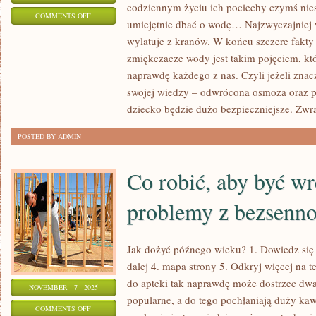
codziennym życiu ich pociechy czymś nie
ON
COMMENTS OFF
umiejętnie dbać o wodę… Najzwyczajniej 
JAK
wylatuje z kranów. W końcu szczere fakty 
DBAĆ
zmiękczacze wody jest takim pojęciem, kt
O
naprawdę każdego z nas. Czyli jeżeli zna
ZDROWIE
swojej wiedzy – odwrócona osmoza oraz p
SWOJEGO
dziecko będzie dużo bezpieczniejsze. Zwr
DZIECKA?
POSTED BY ADMIN
Co robić, aby być wr
problemy z bezsenno
Jak dożyć późnego wieku? 1. Dowiedz się w
dalej 4. mapa strony 5. Odkryj więcej na 
do apteki tak naprawdę może dostrzec dwa
NOVEMBER - 7 - 2025
popularne, a do tego pochłaniają duży kaw
ON
COMMENTS OFF