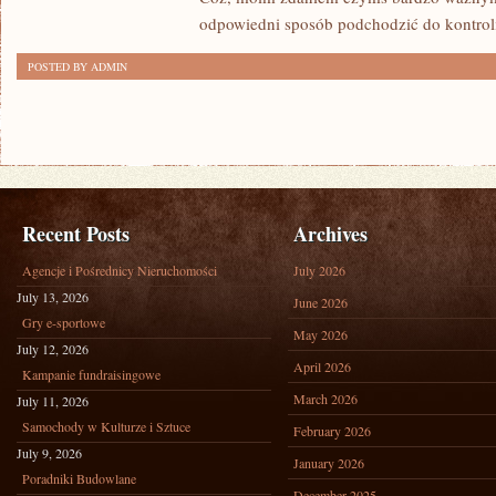
ZADBAĆ
odpowiedni sposób podchodzić do kontrol
O
WŁASNE
POSTED BY ADMIN
ZDROWIE?
Recent Posts
Archives
Agencje i Pośrednicy Nieruchomości
July 2026
July 13, 2026
June 2026
Gry e-sportowe
May 2026
July 12, 2026
April 2026
Kampanie fundraisingowe
March 2026
July 11, 2026
Samochody w Kulturze i Sztuce
February 2026
July 9, 2026
January 2026
Poradniki Budowlane
December 2025