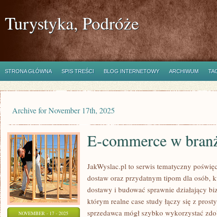
Turystyka, Podróże
STRONA GŁÓWNA
SPIS TREŚCI
BLOG INTERNETOWY
ARCHIWUM
TA
Archive for November 17th, 2025
E-commerce w branż
JakWyslac.pl to serwis tematyczny poświ
dostaw oraz przydatnym tipom dla osób, k
dostawy i budować sprawnie działający biz
którym realne case study łączy się z pros
sprzedawca mógł szybko wykorzystać zdob
NOVEMBER - 17 - 2025