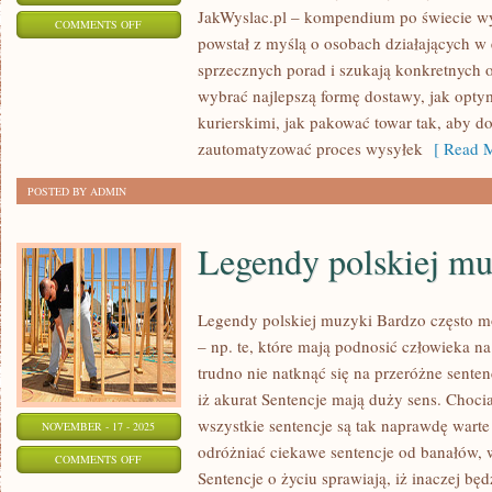
JakWyslac.pl – kompendium po świecie wys
ON
COMMENTS OFF
powstał z myślą o osobach działających w
E-
sprzecznych porad i szukają konkretnych o
COMMERCE
wybrać najlepszą formę dostawy, jak opty
W
kurierskimi, jak pakować towar tak, aby do
BRANŻACH
zautomatyzować proces wysyłek
[ Read M
NISZOWYCH
POSTED BY ADMIN
Legendy polskiej mu
Legendy polskiej muzyki Bardzo często mo
– np. te, które mają podnosić człowieka n
trudno nie natknąć się na przeróżne senten
iż akurat Sentencje mają duży sens. Chocia
wszystkie sentencje są tak naprawdę wart
NOVEMBER - 17 - 2025
odróżniać ciekawe sentencje od banałów, 
ON
COMMENTS OFF
Sentencje o życiu sprawiają, iż inaczej będ
LEGENDY