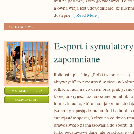
trafi na potrawę, która go zachwyci. Po co
FUSION)
główną wizją jest udowodnienie, że kuchn
dostępne
[ Read More ]
POSTED BY ADMIN
E-sport i symulatory
zapomniane
Rolki.edu.pl – blog „Rolki i sport z pasją – 
aktywnych” to przestrzeń w sieci, w którym
rolkach, ruch na co dzień oraz praktyczne
NOVEMBER - 17 - 2025
której odkryjesz rozbudowane poradniki o 
ON
COMMENTS OFF
formach ruchu, które budują formę i dodają
E-
tworzony z pasją do ruchu Rolki.edu.pl to
SPORT
entuzjastów sportu, którzy na co dzień tre
I
prawdziwego zaangażowania do sportu, dl
SYMULATORY
tylko podstawowe dane, ale praktyczne w