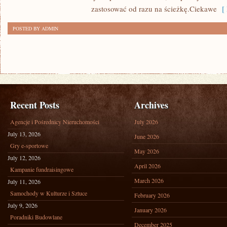
RUCHU
zastosować od razu na ścieżkę.Ciekawe
[ 
I
POSTED BY ADMIN
SPORTY
ZAPOMNIANE
Recent Posts
Archives
Agencje i Pośrednicy Nieruchomości
July 2026
July 13, 2026
June 2026
Gry e-sportowe
May 2026
July 12, 2026
April 2026
Kampanie fundraisingowe
March 2026
July 11, 2026
Samochody w Kulturze i Sztuce
February 2026
July 9, 2026
January 2026
Poradniki Budowlane
December 2025