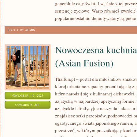
generalnie cały świat. I właśnie z tej prz
POLSKIEJ
sentencje życiowe. Warto również zwrócić 
MUZYKI
popularne ostatnio demotywatory są pełne
POSTED BY ADMIN
Nowoczesna kuchnia 
(Asian Fusion)
Thaifun.pl – portal dla miłośników smaków
której orientalne zapachy przenikają się z 
który narodził się z kulinarnej ciekawości
NOVEMBER - 17 - 2025
azjatycką w najbardziej apetycznej formie
ON
COMMENTS OFF
azjatyckie i Tradycyjne naczynia i akceso
NOWOCZESNA
znajdziesz setki przepisów, podpowiedzi or
KUCHNIA
egzotycznego świata japońskiego ramen, 
AZJATYCKA
przestrzeń, w którym początkujący kucharz
(ASIAN