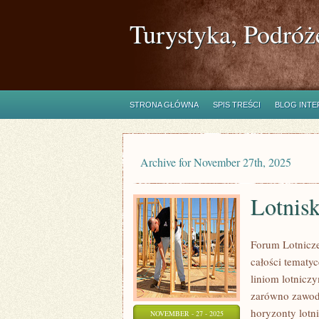
Turystyka, Podróż
STRONA GŁÓWNA
SPIS TREŚCI
BLOG INT
Archive for November 27th, 2025
Lotnisk
Forum Lotnicze
całości tematy
liniom lotnicz
zarówno zawodo
horyzonty lotn
NOVEMBER - 27 - 2025