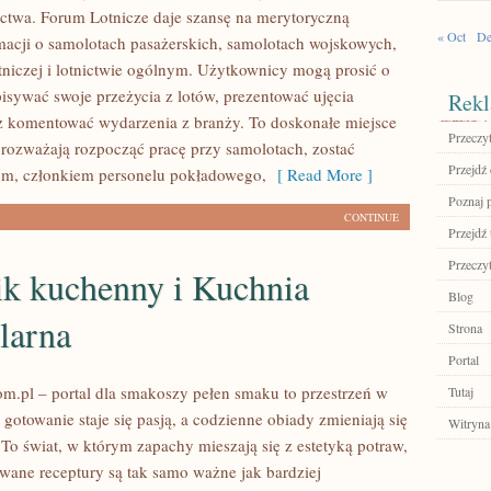
ctwa. Forum Lotnicze daje szansę na merytoryczną
« Oct
De
acji o samolotach pasażerskich, samolotach wojskowych,
tniczej i lotnictwie ogólnym. Użytkownicy mogą prosić o
pisywać swoje przeżycia z lotów, prezentować ujęcia
Rekl
 komentować wydarzenia z branży. To doskonałe miejsce
Przeczyt
e rozważają rozpocząć pracę przy samolotach, zostać
Przejdź
ym, członkiem personelu pokładowego,
[ Read More ]
Poznaj 
CONTINUE
Przejdź 
Przeczyt
ik kuchenny i Kuchnia
Blog
larna
Strona
Portal
m.pl – portal dla smakoszy pełen smaku to przestrzeń w
Tutaj
 gotowanie staje się pasją, a codzienne obiady zmieniają się
Witryna
 To świat, w którym zapachy mieszają się z estetyką potraw,
wane receptury są tak samo ważne jak bardziej