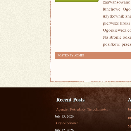
zaawansowane 
PORADNIK
lunchowe. Ogor
KUCHENNY
użytkownik zna
I
pierwsze kroki
KUCHNIA
Ogorkiewicz.co
MOLEKULARNA
Na stronie odk
posiłków, prze
POSTED BY ADMIN
Recent Posts
A
Agencje i Pośrednicy Nieruchomości
Ju
July 13, 2026
Ju
Gry e-sportowe
M
July 12, 2026