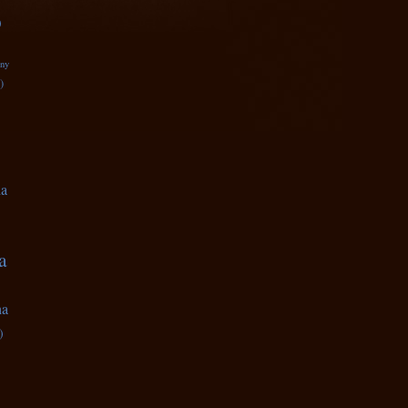
)
zny
)
na
a
na
)