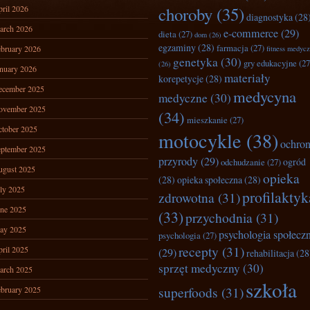
ril 2026
choroby
(35)
diagnostyka
(28
arch 2026
e-commerce
(29)
dieta
(27)
dom
(26)
egzaminy
(28)
farmacja
(27)
bruary 2026
fitness medyc
genetyka
(30)
gry edukacyjne
(27
(26)
nuary 2026
materiały
korepetycje
(28)
ecember 2025
medycyna
medyczne
(30)
ovember 2025
(34)
mieszkanie
(27)
tober 2025
motocykle
(38)
ochro
ptember 2025
przyrody
(29)
ogród
odchudzanie
(27)
ugust 2025
opieka
(28)
opieka społeczna
(28)
ly 2025
profilaktyk
zdrowotna
(31)
ne 2025
(33)
przychodnia
(31)
ay 2025
psychologia społecz
psychologia
(27)
recepty
(31)
ril 2025
(29)
rehabilitacja
(28
sprzęt medyczny
(30)
arch 2025
szkoła
superfoods
(31)
bruary 2025