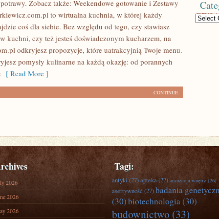
potrawy. Zobacz także: Weekendowe gotowanie i Zestawy
Cate
kiewicz.com.pl to wirtualna kuchnia, w której każdy
Categories
jdzie coś dla siebie. Bez względu od tego, czy stawiasz
 w kuchni, czy też jesteś doświadczonym kucharzem, na
m.pl odkryjesz propozycje, które uatrakcyjnią Twoje menu.
ryjesz pomysły kulinarne na każdą okazję: od porannych
z
[ Read More ]
CONTINUE
rchives
Tagi:
antyki
(27)
apteka
(27)
aranżacja wnętrz
(26)
ly 2026
badania genetycz
asertywność
(27)
ne 2026
(30)
biotechnologia
(30)
ay 2026
budownictwo
(33)