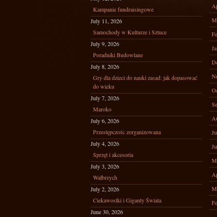
Ap
Kampanie fundraisingowe
M
July 11, 2026
Samochody w Kulturze i Sztuce
Fe
July 9, 2026
Ja
Poradniki Budowlane
D
July 8, 2026
N
Gry dla dzieci do nauki zasad: jak dopasować
do wieku
Oc
July 7, 2026
Se
Maroko
A
July 6, 2026
Przestępczośc zorganizowana
Ju
July 4, 2026
Ju
Sprzęt i akcesoria
M
July 3, 2026
Ap
Wałbrzych
M
July 2, 2026
Ciekawostki i Giganty Świata
Fe
June 30, 2026