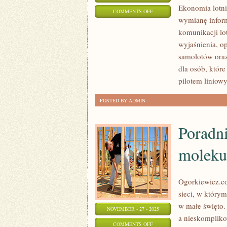
Ekonomia lotni
ON
COMMENTS OFF
wymianę inform
LOTNISKA
komunikacji lo
I
wyjaśnienia, o
SZKOLENIE
samolotów oraz
PILOTÓW
dla osób, któr
pilotem liniow
POSTED BY ADMIN
Poradn
moleku
Ogorkiewicz.co
sieci, w którym
w małe święto.
NOVEMBER - 27 - 2025
a nieskompliko
ON
COMMENTS OFF