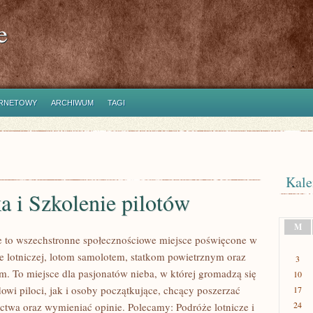
e
ERNETOWY
ARCHIWUM
TAGI
Kale
a i Szkolenie pilotów
M
 to wszechstronne społecznościowe miejsce poświęcone w
ce lotniczej, lotom samolotem, statkom powietrznym oraz
3
ym. To miejsce dla pasjonatów nieba, w której gromadzą się
10
wi piloci, jak i osoby początkujące, chcący poszerzać
17
24
ictwa oraz wymieniać opinie. Polecamy: Podróże lotnicze i