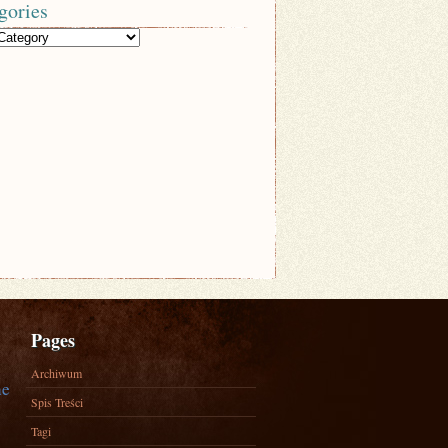
gories
Pages
Archiwum
ne
Spis Treści
Tagi