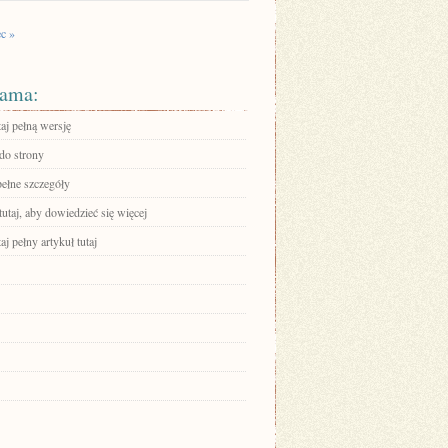
c »
ama:
aj pełną wersję
 do strony
pełne szczegóły
tutaj, aby dowiedzieć się więcej
aj pełny artykuł tutaj