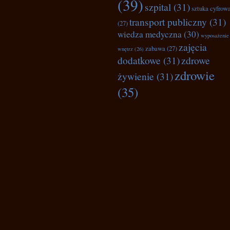
(39)
szpital
(31)
sztuka cyfrow
transport publiczny
(31)
(27)
wiedza medyczna
(30)
wyposażenie
zajęcia
zabawa
(27)
wnętrz
(26)
dodatkowe
(31)
zdrowe
zdrowie
żywienie
(31)
(35)